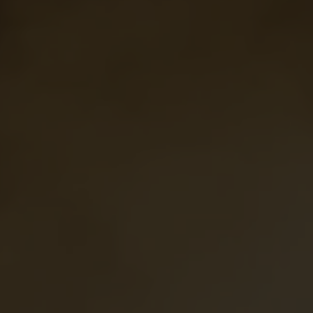
Les témoins (cookies) déposés sur ce site Web sont utilisés par
nous et par des tiers à diverses fins, notamment pour vous offrir
une meilleure expérience de navigation, pour personnaliser le
contenu et les publicités, pour activer les fonctionnalités des
réseaux sociaux et pour analyser le trafic du site. En cliquant sur
« Accepter tous les témoins », vous consentez à l’enregistrement
de tous les témoins sur votre appareil. Pour refuser certains
témoins, gérer vos préférences ou retirer votre consentement à
tout moment, cliquez sur le lien « Ne pas vendre mes données
personnelles / Paramètres des témoins » situé dans le pied de
page de ce site. Pour en savoir plus, consultez notre
Politique
sur les témoins
.
Paramètres des témoins
Refuser tous les témoins